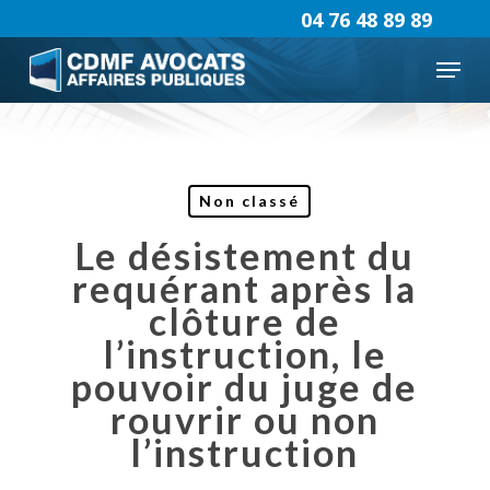
Skip
04 76 48 89 89
to
Menu
main
content
Non classé
Le désistement du
requérant après la
clôture de
l’instruction, le
pouvoir du juge de
rouvrir ou non
l’instruction