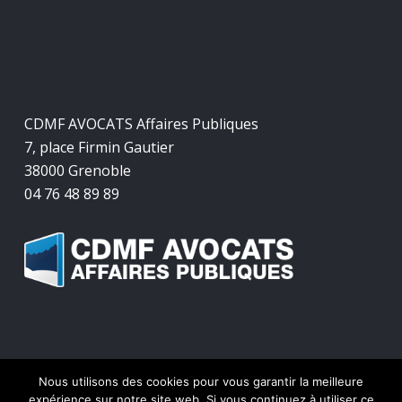
CDMF AVOCATS Affaires Publiques
7, place Firmin Gautier
38000 Grenoble
04 76 48 89 89
Nous utilisons des cookies pour vous garantir la meilleure
© 2026 CDMF Avocats Affaires Publiques.
expérience sur notre site web. Si vous continuez à utiliser ce