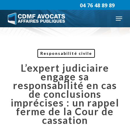
Skip
04 76 48 89 89
to
Menu
main
content
Responsabilité civile
L’expert judiciaire
engage sa
responsabilité en cas
de conclusions
imprécises : un rappel
ferme de la Cour de
cassation