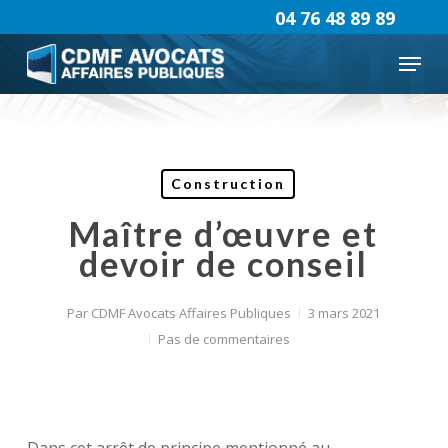
Skip
04 76 48 89 89
to
Menu
main
content
Construction
Maître d’œuvre et
devoir de conseil
Par
CDMF Avocats Affaires Publiques
3 mars 2021
Pas de commentaires