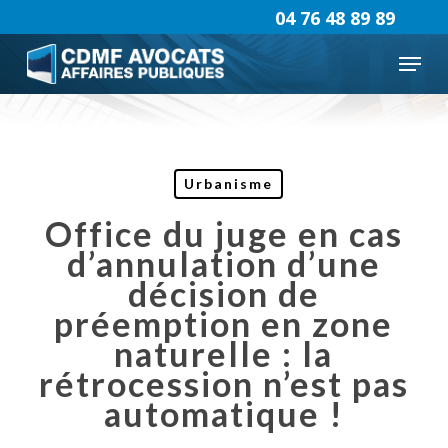
Skip
04 76 48 89 89
to
Menu
main
content
Urbanisme
Office du juge en cas
d’annulation d’une
décision de
préemption en zone
naturelle : la
rétrocession n’est pas
automatique !