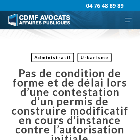
Skip
04 76 48 89 89
to
Menu
main
content
Administratif
Urbanisme
Pas de condition de
forme et de délai lors
d’une contestation
d’un permis de
construire modificatif
en cours d’instance
contre l’autorisation
initiale