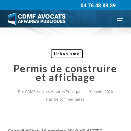
Skip
04 76 48 89 89
to
Menu
main
content
Urbanisme
Permis de construire
et affichage
Par
CDMF Avocats Affaires Publiques
9 janvier 2020
Pas de commentaires