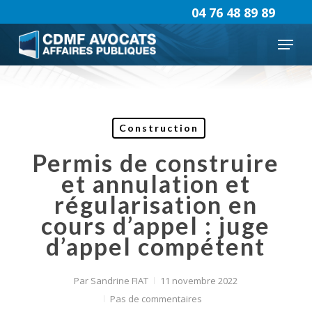
Skip
04 76 48 89 89
to
Menu
main
content
Construction
Permis de construire
et annulation et
régularisation en
cours d’appel : juge
d’appel compétent
Par
Sandrine FIAT
11 novembre 2022
Pas de commentaires