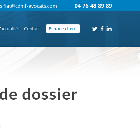
04 76 48 89 89
s.fiat@cdmf-avocats.com
twitter
facebook
linkedin
’actualité
Contact
Espace client
 de dossier
s