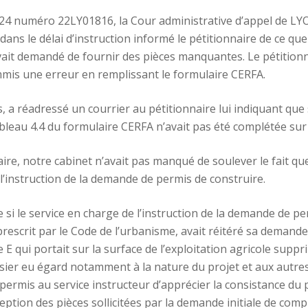
4 numéro 22LY01816, la Cour administrative d’appel de LYON 
 dans le délai d’instruction informé le pétitionnaire de ce 
 avait demandé de fournir des pièces manquantes. Le pétition
mmis une erreur en remplissant le formulaire CERFA.
, a réadressé un courrier au pétitionnaire lui indiquant qu
bleau 4.4 du formulaire CERFA n’avait pas été complétée sur 
ire, notre cabinet n’avait pas manqué de soulever le fait qu
 l’instruction de la demande de permis de construire.
 si le service en charge de l’instruction de la demande de p
rescrit par le Code de l’urbanisme, avait réitéré sa demande
 E qui portait sur la surface de l’exploitation agricole sup
ossier eu égard notamment à la nature du projet et aux autres
permis au service instructeur d’apprécier la consistance du p
eption des pièces sollicitées par la demande initiale de compl