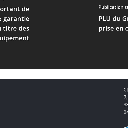
Publication 
ortant de
e garantie
PLU du Gr
 titre des
prise en
quipement
C
7,
3
0