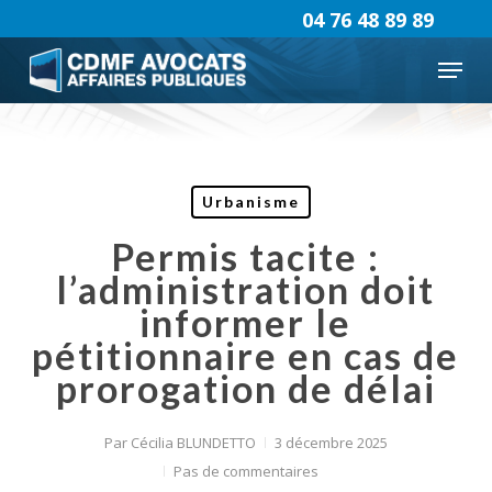
Skip
04 76 48 89 89
to
Menu
main
content
Urbanisme
Permis tacite :
l’administration doit
informer le
pétitionnaire en cas de
prorogation de délai
Par
Cécilia BLUNDETTO
3 décembre 2025
Pas de commentaires