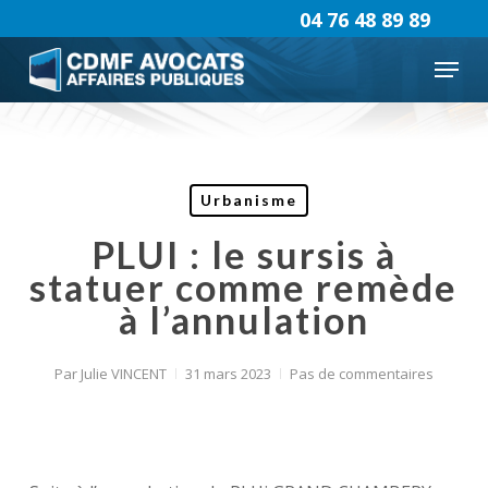
Skip
04 76 48 89 89
to
Menu
main
content
Urbanisme
PLUI : le sursis à
statuer comme remède
à l’annulation
Par
Julie VINCENT
31 mars 2023
Pas de commentaires