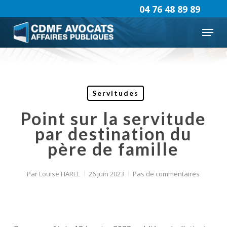
Skip
04 76 48 89 89
to
Menu
main
content
Servitudes
Point sur la servitude
par destination du
père de famille
Par
Louise HAREL
26 juin 2023
Pas de commentaires