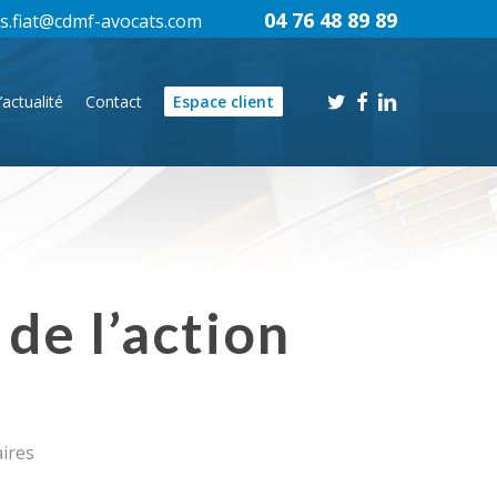
04 76 48 89 89
s.fiat@cdmf-avocats.com
twitter
facebook
linkedin
’actualité
Contact
Espace client
 de l’action
ires