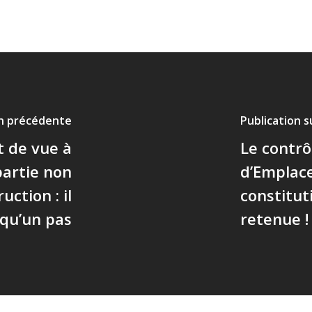
on précédente
Publication 
t de vue à
Le contrô
partie non
d’Emplac
ction : il
constitut
 qu’un pas
retenue !