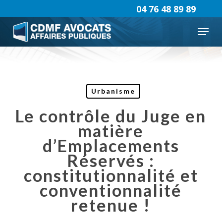
Skip
04 76 48 89 89
to
Menu
main
content
Urbanisme
Le contrôle du Juge en
matière
d’Emplacements
Réservés :
constitutionnalité et
conventionnalité
retenue !