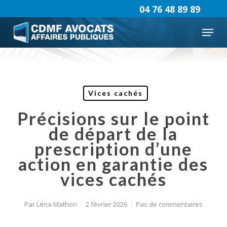
Skip
04 76 48 89 89
to
Menu
main
content
Vices cachés
Précisions sur le point
de départ de la
prescription d’une
action en garantie des
vices cachés
Par
Léna Mathon
2 février 2026
Pas de commentaires