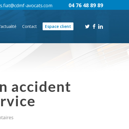
04 76 48 89 89
s.fiat@cdmf-avocats.com
twitter
facebook
linkedin
’actualité
Contact
Espace client
n accident
rvice
taires