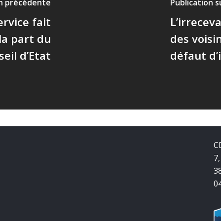
on précédente
Publication 
rvice fait
L’irreceva
 la part du
des voisi
eil d’Etat
défaut d’
C
7,
3
0