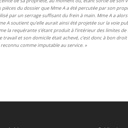
ceinte de sa propriété, au moment où, étant sortie de son véh
es pièces du dossier que Mme A a été percutée par son propre
isé par un serrage suffisant du frein à main. Mme A a alors 
e A soutient qu’elle aurait ainsi été projetée sur la voie publ
ime la requérante s’étant produit à l’intérieur des limites de
de travail et son domicile était achevé, c’est donc à bon dro
e reconnu comme imputable au service. »