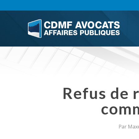
Skip
to
main
content
Refus de 
comm
Par
Maxe