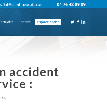
04 76 48 89 89
s.fiat@cdmf-avocats.com
twitter
facebook
linkedin
’actualité
Contact
Espace client
n accident
vice :
ires