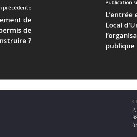
Publication 
on précédente
L’entrée 
oiement de
Local d'U
 permis de
l’organis
nstruire ?
publique
C
7,
3
0