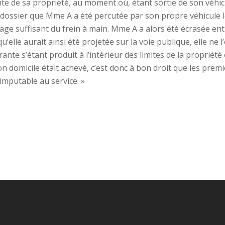
nte de sa propriété, au moment où, étant sortie de son véhicul
u dossier que Mme A a été percutée par son propre véhicule leq
e suffisant du frein à main. Mme A a alors été écrasée entre
’elle aurait ainsi été projetée sur la voie publique, elle ne l
rante s’étant produit à l’intérieur des limites de la propriété
 son domicile était achevé, c’est donc à bon droit que les pre
mputable au service. »