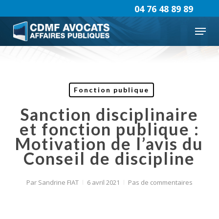
Skip
04 76 48 89 89
to
Menu
main
content
Fonction publique
Sanction disciplinaire
et fonction publique :
Motivation de l’avis du
Conseil de discipline
Par
Sandrine FIAT
6 avril 2021
Pas de commentaires