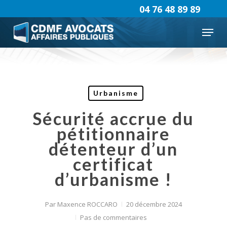
Skip
04 76 48 89 89
to
Menu
main
content
Urbanisme
Sécurité accrue du
pétitionnaire
détenteur d’un
certificat
d’urbanisme !
Par
Maxence ROCCARO
20 décembre 2024
Pas de commentaires