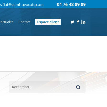
04 76 48 89 89
s.fiat@cdmf-avocats.com
twitter
facebook
linkedin
’actualité
Contact
Espace client