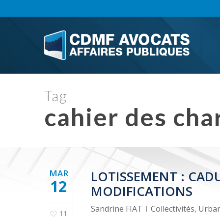
Skip
to
main
content
Tag
cahier des cha
MAR
LOTISSEMENT : CADU
12
MODIFICATIONS
Sandrine FIAT
Collectivités
,
Urba
11