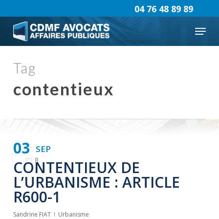
Skip
04 76 48 89 89
to
Menu
main
content
Tag
contentieux
03
SEP
8
CONTENTIEUX DE
L’URBANISME : ARTICLE
R600-1
Sandrine FIAT
Urbanisme