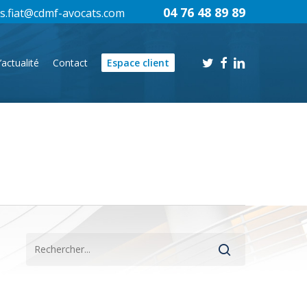
04 76 48 89 89
s.fiat@cdmf-avocats.com
twitter
facebook
linkedin
’actualité
Contact
Espace client