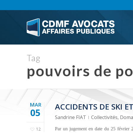
Skip
to
main
content
Tag
pouvoirs de po
MAR
ACCIDENTS DE SKI 
05
Sandrine FIAT
Collectivités
,
Domai
12
Par un jugement en date du 25 février 