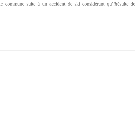
’une commune suite à un accident de ski
considérant
qu’
il
résulte de