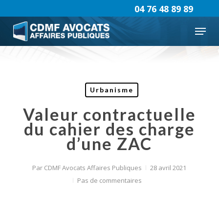
Skip
04 76 48 89 89
to
Menu
main
content
Urbanisme
Valeur contractuelle
du cahier des charge
d’une ZAC
Par
CDMF Avocats Affaires Publiques
28 avril 2021
Pas de commentaires