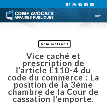
Skip
04 76 48 89 89
to
Menu
main
content
Administratif
Vice caché et
prescription de
l’article L110-4 du
code du commerce : La
position de la 3ème
chambre de la Cour de
cassation l’emporte.