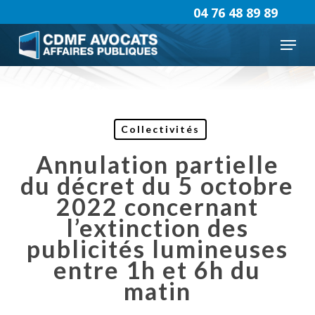
Skip
04 76 48 89 89
to
Menu
main
content
Collectivités
Annulation partielle
du décret du 5 octobre
2022 concernant
l’extinction des
publicités lumineuses
entre 1h et 6h du
matin