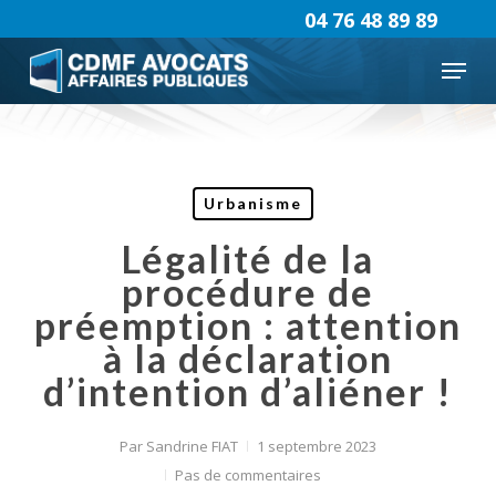
Skip
04 76 48 89 89
to
Menu
main
content
Urbanisme
Légalité de la
procédure de
préemption : attention
à la déclaration
d’intention d’aliéner !
Par
Sandrine FIAT
1 septembre 2023
Pas de commentaires