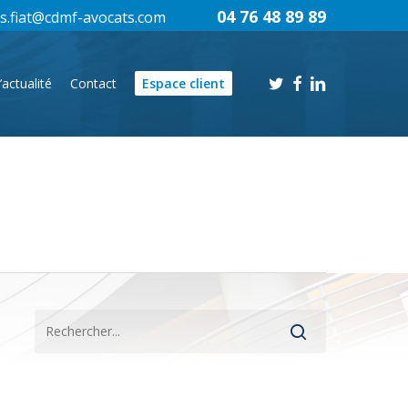
04 76 48 89 89
s.fiat@cdmf-avocats.com
twitter
facebook
linkedin
’actualité
Contact
Espace client