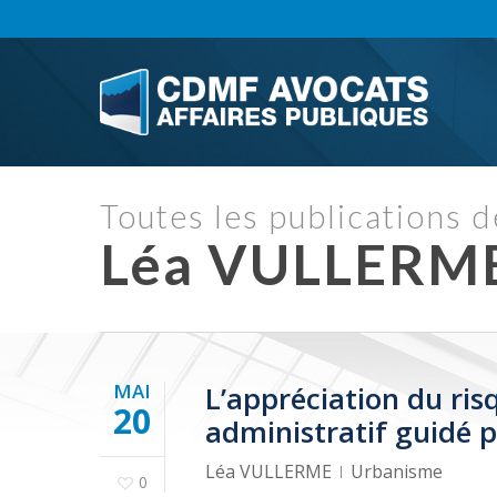
Skip
to
main
content
Toutes les publications d
Léa VULLERM
MAI
L’appréciation du ris
20
administratif guidé p
Léa VULLERME
Urbanisme
0