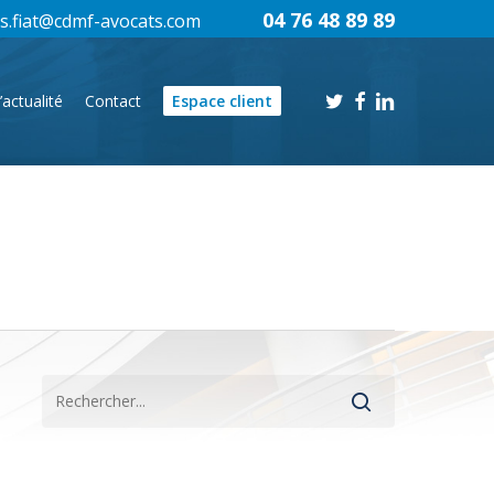
04 76 48 89 89
s.fiat@cdmf-avocats.com
twitter
facebook
linkedin
’actualité
Contact
Espace client