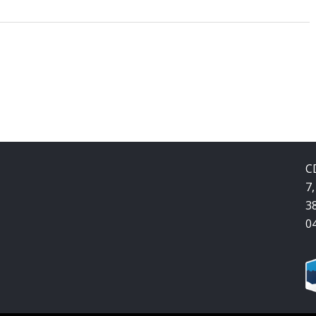
C
7,
3
0