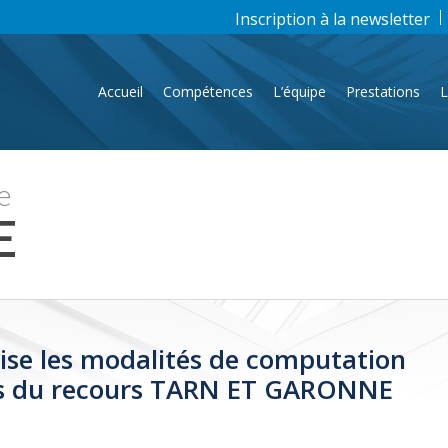
Inscription à la newsletter
Accueil
Compétences
L’équipe
Prestations
L
e
E
cise les modalités de computation
is du recours TARN ET GARONNE