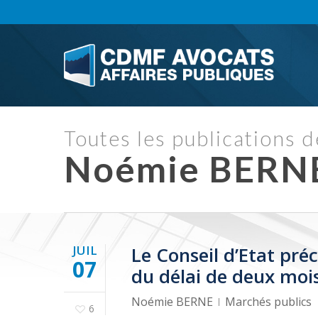
Skip
to
main
content
Toutes les publications d
Noémie BERN
JUIL
Le Conseil d’Etat pré
07
du délai de deux mo
Noémie BERNE
Marchés publics
6