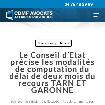
Skip
04 76 48 89 89
to
Menu
main
content
Marchés publics
Le Conseil d’Etat
précise les modalités
de computation du
délai de deux mois du
recours TARN ET
GARONNE
Par
Noémie BERNE
7 juillet 2020
Pas de commentaires