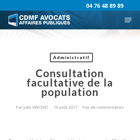
Skip
04 76 48 89 89
to
Menu
main
content
Administratif
Consultation
facultative de la
population
Par
Julie VINCENT
14 août 2017
Pas de commentaires