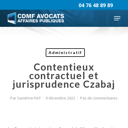
Skip
04 76 48 89 89
to
Menu
main
content
Administratif
Contentieux
contractuel et
jurisprudence Czabaj
Par
Sandrine FIAT
9 décembre 2022
Pas de commentaires