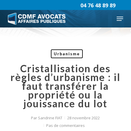
Skip
04 76 48 89 89
to
Menu
main
content
Urbanisme
Cristallisation des
règles d’urbanisme : il
faut transférer la
propriété ou la
jouissance du lot
Par
Sandrine FIAT
28 novembre 2022
Pas de commentaires