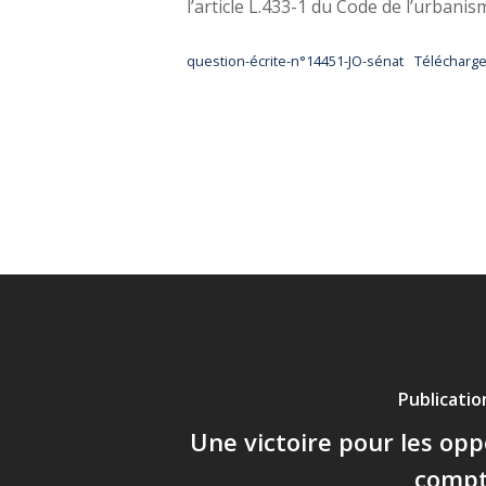
l’article L.433-1 du Code de l’urbanis
question-écrite-n°14451-JO-sénat
Télécharge
Publicati
Une victoire pour les op
compt