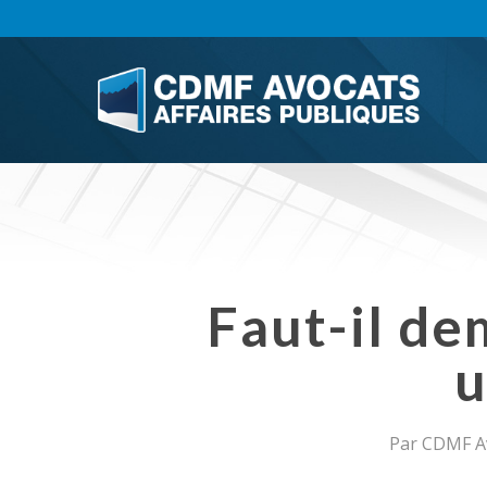
Skip
to
main
content
Faut-il de
u
Par
CDMF Av