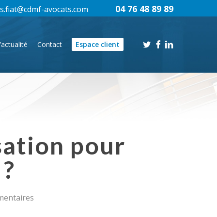
04 76 48 89 89
s.fiat@cdmf-avocats.com
twitter
facebook
linkedin
’actualité
Contact
Espace client
sation pour
 ?
mentaires