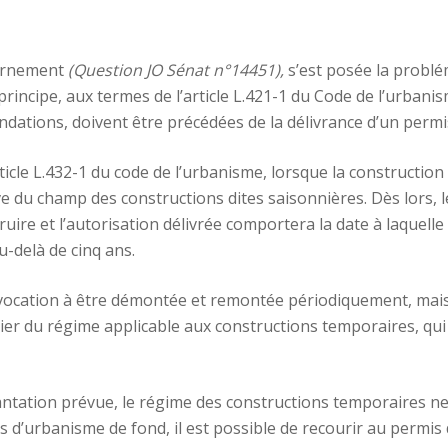
vernement
(Question JO Sénat n°14451),
s’est posée la problé
principe, aux termes de l’article L.421-1 du Code de l’urban
ndations, doivent être précédées de la délivrance d’un permi
article L.432-1 du code de l’urbanisme, lorsque la constructi
ève du champ des constructions dites saisonnières. Dès lors,
re et l’autorisation délivrée comportera la date à laquelle 
u-delà de cinq ans.
 vocation à être démontée et remontée périodiquement, mais q
cier du régime applicable aux constructions temporaires, qu
antation prévue, le régime des constructions temporaires ne 
s d’urbanisme de fond, il est possible de recourir au permis