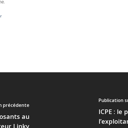
me.
r
Publication 
on précédente
ICPE : le
posants au
l’exploit
eur Linky