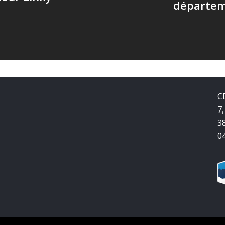
départem
C
7,
3
0