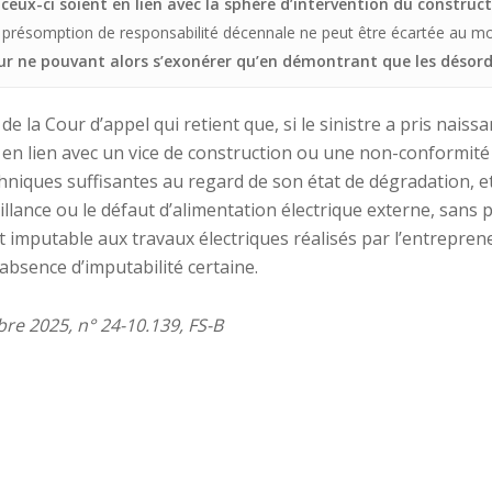
ceux-ci soient en lien avec la sphère d’intervention du construc
, la présomption de responsabilité décennale ne peut être écartée au 
ur ne pouvant alors s’exonérer qu’en démontrant que les désor
e la Cour d’appel qui retient que, si le sinistre a pris naissa
 en lien avec un vice de construction ou une non-conformité 
chniques suffisantes au regard de son état de dégradation, e
llance ou le défaut d’alimentation électrique externe, sans po
t imputable aux travaux électriques réalisés par l’entreprene
bsence d’imputabilité certaine.
re 2025, n° 24-10.139, FS-B