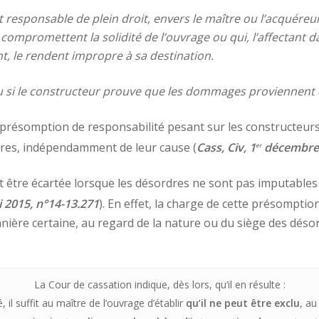
 responsable de plein droit, envers le maître ou l’acquére
compromettent la solidité de l’ouvrage ou qui, l’affectant d
t, le rendent impropre à sa destination.
lieu si le constructeur prouve que les dommages proviennent
 présomption de responsabilité pesant sur les constructeurs 
dres, indépendamment de leur cause (
Cass, Civ, 1
décembre 1
er
it être écartée lorsque les désordres ne sont pas imputables
i 2015, n°14-13.271
). En effet, la charge de cette présompti
anière certaine, au regard de la nature ou du siège des désor
La Cour de cassation indique, dès lors, qu’il en résulte :
, il suffit au maître de l’ouvrage d’établir
qu’il ne peut être exclu
, au