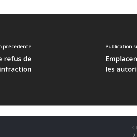
on précédente
Publication 
e refus de
Emplaceme
infraction
les autor
C
7,