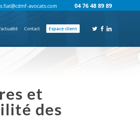
04 76 48 89 89
s.fiat@cdmf-avocats.com
twitter
facebook
linkedin
’actualité
Contact
Espace client
res et
lité des