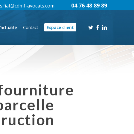
04 76 48 89 89
s.fiat@cdmf-avocats.com
twitter
facebook
linkedin
’actualité
Contact
Espace client
fourniture
parcelle
truction