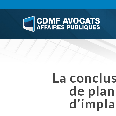
Skip
to
main
content
La conclu
de plan
d’impla