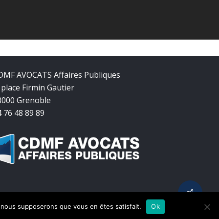
DMF AVOCATS Affaires Publiques
 place Firmin Gautier
8000 Grenoble
4 76 48 89 89
Share
e, nous supposerons que vous en êtes satisfait.
Ok