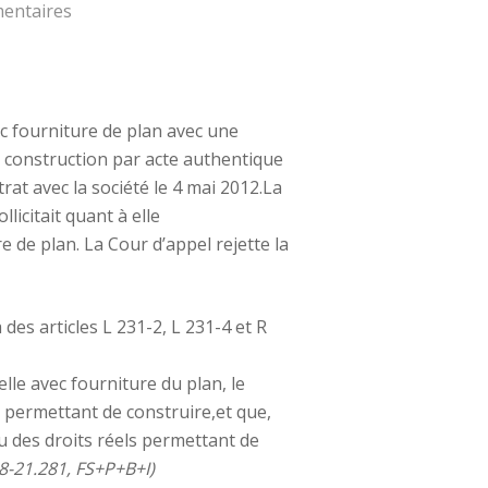
entaires
c fourniture de plan avec une
e construction par acte authentique
trat avec la société le 4 mai 2012.La
licitait quant à elle
 de plan. La Cour d’appel rejette la
des articles L 231-2, L 231-4 et R
elle avec fourniture du plan, le
ls permettant de construire,et que,
ou des droits réels permettant de
18-21.281, FS+P+B+I)