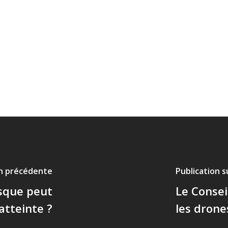
on précédente
Publication 
asque peut
Le Conseil
 atteinte ?
les drone