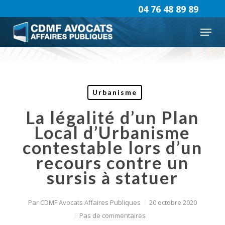
Skip
04 76 48 89 89
to
Menu
main
content
Urbanisme
La légalité d’un Plan
Local d’Urbanisme
contestable lors d’un
recours contre un
sursis à statuer
Par
CDMF Avocats Affaires Publiques
20 octobre 2020
Pas de commentaires