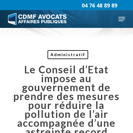
Skip
04 76 48 89 89
to
Menu
main
content
Administratif
Le Conseil d’Etat
impose au
gouvernement de
prendre des mesures
pour réduire la
pollution de l’air
accompagnée d’une
astreinte record