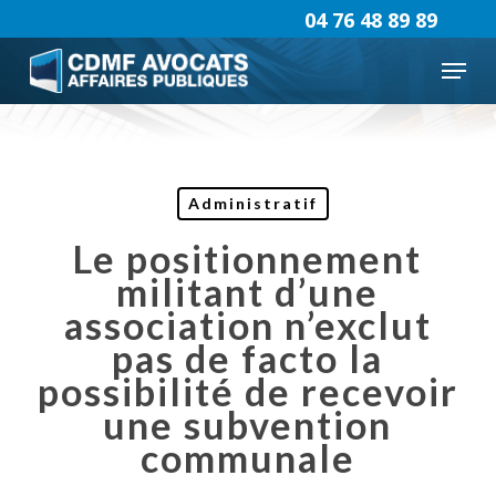
Skip
04 76 48 89 89
to
Menu
main
content
Administratif
Le positionnement
militant d’une
association n’exclut
pas de facto la
possibilité de recevoir
une subvention
communale