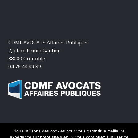
CDMF AVOCATS Affaires Publiques
7, place Firmin Gautier
38000 Grenoble
04 76 48 89 89
Nous utilisons des cookies pour vous garantir la meilleure
© 2026 CDMF Avocats Affaires Publiques.
expérience sur notre site web. Si vous continuez à utiliser ce