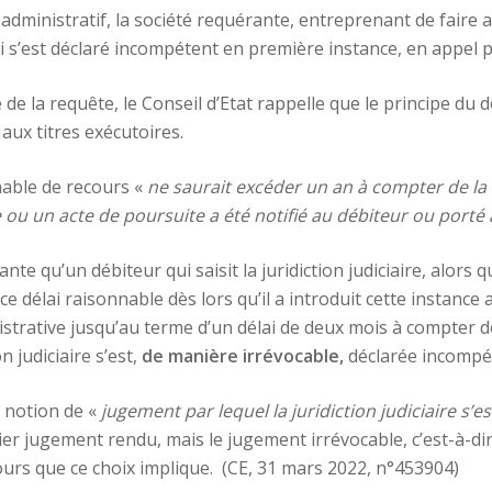
 administratif, la société requérante, entreprenant de faire 
qui s’est déclaré incompétent en première instance, en appel p
é de la requête, le Conseil d’Etat rappelle que le principe du 
 aux titres exécutoires.
nnable de recours «
ne saurait excéder un an à compter de la da
e ou un acte de poursuite a été notifié au débiteur ou porté
nte qu’un débiteur qui saisit la juridiction judiciaire, alors q
 délai raisonnable dès lors qu’il a introduit cette instance a
nistrative jusqu’au terme d’un délai de deux mois à compter de 
on judiciaire s’est,
de manière irrévocable,
déclarée incompé
a notion de «
jugement par lequel la juridiction judiciaire s’
r jugement rendu, mais le jugement irrévocable, c’est-à-dir
cours que ce choix implique. (CE, 31 mars 2022, n°453904)