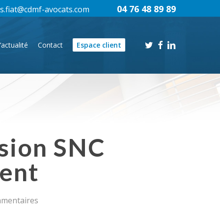
04 76 48 89 89
s.fiat@cdmf-avocats.com
twitter
facebook
linkedin
’actualité
Contact
Espace client
ision SNC
ment
mmentaires