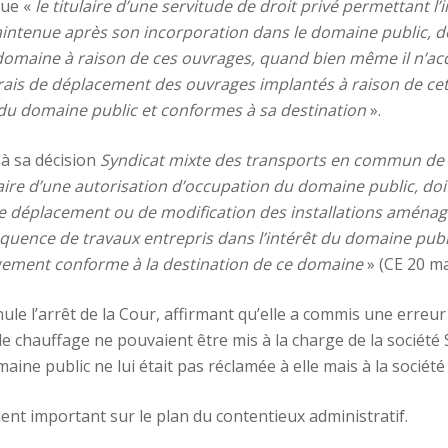
que «
le titulaire d’une servitude de droit privé permettant l
intenue après son incorporation dans le domaine public, do
domaine à raison de ces ouvrages, quand bien même il n’acq
es frais de déplacement des ouvrages implantés à raison de c
t du domaine public et conformes à sa destination
».
o à sa décision
Syndicat mixte des transports en commun de 
aire d’une autorisation d’occupation du domaine public, doit,
de déplacement ou de modification des installations aménagé
quence de travaux entrepris dans l’intérêt du domaine publ
gement conforme à la destination de ce domaine
» (CE 20 m
ule l’arrêt de la Cour, affirmant qu’elle a commis une erreur 
 chauffage ne pouvaient être mis à la charge de la société S
ine public ne lui était pas réclamée à elle mais à la société
ent important sur le plan du contentieux administratif.