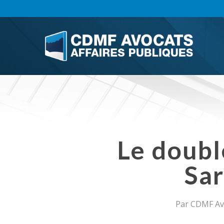
Skip
to
main
content
Le doubl
Sar
Par
CDMF Avo