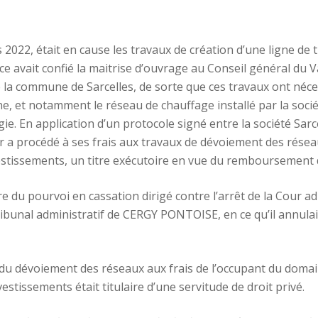
2022, était en cause les travaux de création d’une ligne de 
e avait confié la maitrise d’ouvrage au Conseil général du Va
e la commune de Sarcelles, de sorte que ces travaux ont néc
ne, et notamment le réseau de chauffage installé par la socié
gie. En application d’un protocole signé entre la société Sarc
 a procédé à ses frais aux travaux de dévoiement des réseaux 
nvestissements, un titre exécutoire en vue du remboursement 
re du pourvoi en cassation dirigé contre l’arrêt de la Cour a
ribunal administratif de CERGY PONTOISE, en ce qu’il annulai
du dévoiement des réseaux aux frais de l’occupant du domaine
vestissements était titulaire d’une servitude de droit privé.