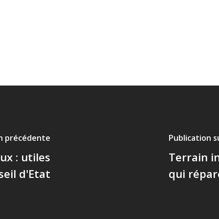
on précédente
Publication 
x : utiles
Terrain in
eil d'Etat
qui répar