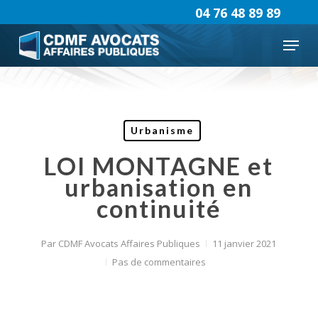
Skip
04 76 48 89 89
to
Menu
main
content
Urbanisme
LOI MONTAGNE et
urbanisation en
continuité
Par
CDMF Avocats Affaires Publiques
11 janvier 2021
Pas de commentaires