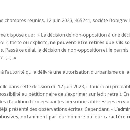
ème chambres réunies, 12 juin 2023, 465241, société Bobign
isme dispose que : » La décision de non-opposition à une déc
r, tacite ou explicite
, ne peuvent être retirés que s’ils so
s.
Passé ce délai, la décision de non-opposition et le permis
. (…). «
é à l’autorité qui a délivré une autorisation d’urbanisme de la r
pelle dans cette décision du 12 juin 2023, il faudra au préalab
 possibilité au pétitionnaire de s’exprimer sur ledit retrait. En
ndes d’audition formées par les personnes intéressées en v
déjà présenté des observations écrites. Cependant, «
L’admin
 abusives, notamment par leur nombre ou leur caractère r