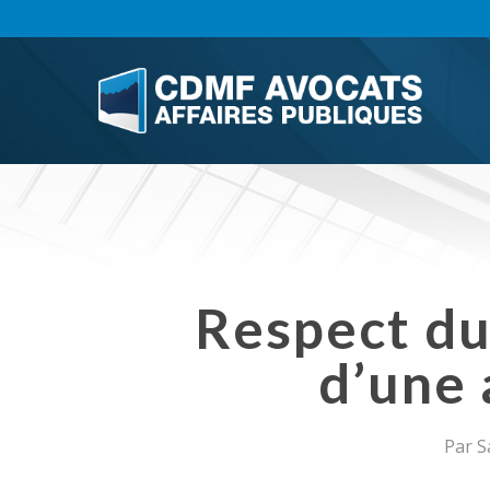
Skip
to
main
content
Respect du 
d’une 
Par
S