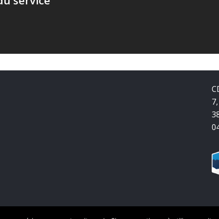
C
7,
3
0