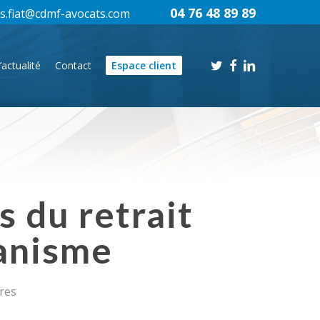
04 76 48 89 89
s.fiat@cdmf-avocats.com
twitter
facebook
linkedin
’actualité
Contact
Espace client
s du retrait
banisme
res