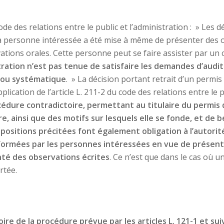
ode des relations entre le public et l’administration : » Les d
a personne intéressée a été mise à même de présenter des ob
tions orales. Cette personne peut se faire assister par un 
stration n’est pas tenue de satisfaire les demandes d’aud
f ou systématique
. » La décision portant retrait d’un permi
plication de l’article L. 211-2 du code des relations entre le p
édure contradictoire, permettant au titulaire du permis 
, ainsi que des motifs sur lesquels elle se fonde, et de bé
positions précitées font également obligation à l’autorité
formées par les personnes intéressées en vue de présente
té des observations écrites
. Ce n’est que dans le cas où u
rtée.
ire de la procédure prévue par les articles L. 121-1 et su