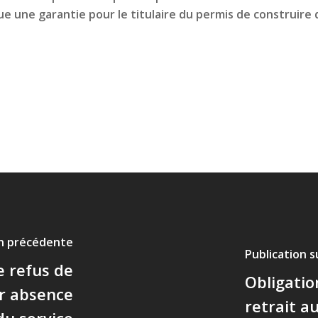
tue une garantie pour le titulaire du permis de construire 
on précédente
Publication 
de refus de
Obligation
r absence
retrait au
du service