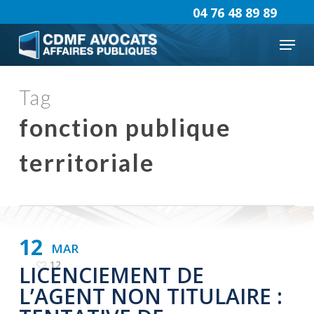
Skip
04 76 48 89 89
to
Menu
main
content
Tag
fonction publique
territoriale
12
MAR
12
LICENCIEMENT DE
L’AGENT NON TITULAIRE :