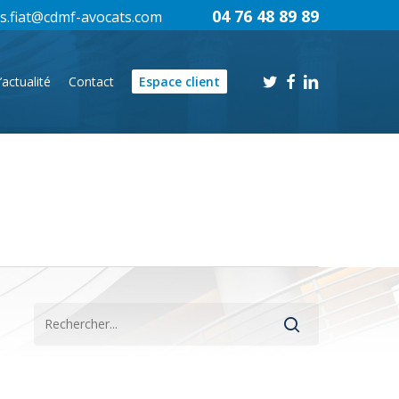
04 76 48 89 89
s.fiat@cdmf-avocats.com
twitter
facebook
linkedin
’actualité
Contact
Espace client