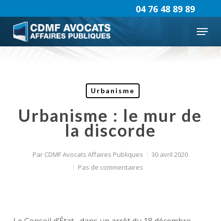
Skip
04 76 48 89 89
to
Menu
main
content
Urbanisme
Urbanisme : le mur de
la discorde
Par
CDMF Avocats Affaires Publiques
30 avril 2020
Pas de commentaires