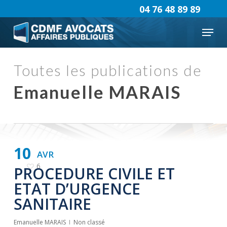
Skip
04 76 48 89 89
to
Menu
main
content
Toutes les publications de
Emanuelle MARAIS
10
AVR
6
PROCEDURE CIVILE ET
ETAT D’URGENCE
SANITAIRE
Emanuelle MARAIS
Non classé