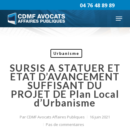
Skip
04 76 48 89 89
to
Menu
main
content
Urbanisme
SURSIS A STATUER ET
ETAT D’AVANCEMENT
SUFFISANT DU
PROJET DE Plan Local
d’Urbanisme
Par
CDMF Avocats Affaires Publiques
16 juin 2021
Pas de commentaires