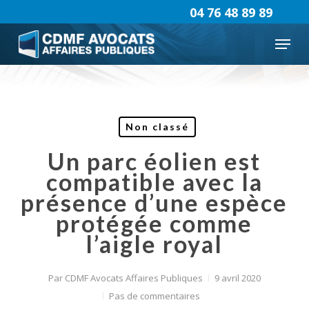
Skip
04 76 48 89 89
to
Menu
main
content
Non classé
Un parc éolien est
compatible avec la
présence d’une espèce
protégée comme
l’aigle royal
Par
CDMF Avocats Affaires Publiques
9 avril 2020
Pas de commentaires