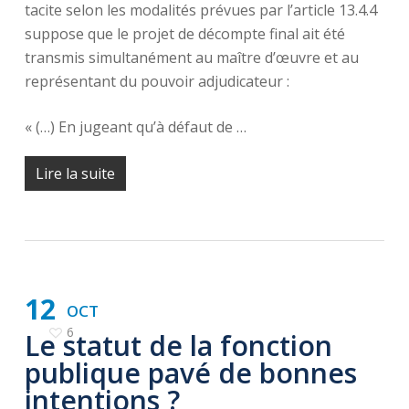
tacite selon les modalités prévues par l’article 13.4.4
suppose que le projet de décompte final ait été
transmis simultanément au maître d’œuvre et au
représentant du pouvoir adjudicateur :
« (…) En jugeant qu’à défaut de …
Lire la suite
12
OCT
6
Le statut de la fonction
publique pavé de bonnes
intentions ?