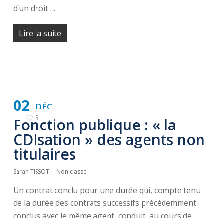
d’un droit …
Lire la suite
02
DÉC
8
Fonction publique : « la
CDIsation » des agents non
titulaires
Sarah TISSOT
Non classé
Un contrat conclu pour une durée qui, compte tenu
de la durée des contrats successifs précédemment
conclus avec le même agent, conduit, au cours de