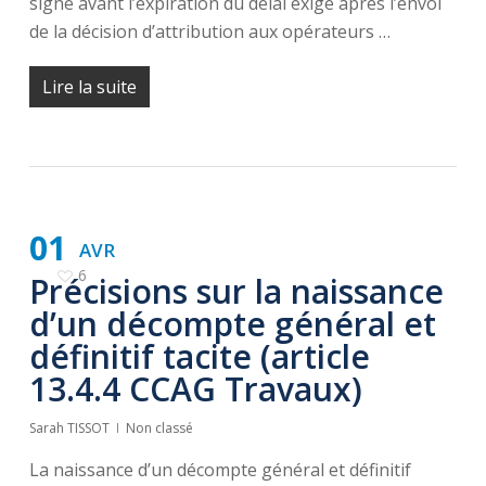
signé avant l’expiration du délai exigé après l’envoi
de la décision d’attribution aux opérateurs …
Lire la suite
01
AVR
6
Précisions sur la naissance
d’un décompte général et
définitif tacite (article
13.4.4 CCAG Travaux)
Sarah TISSOT
Non classé
La naissance d’un décompte général et définitif